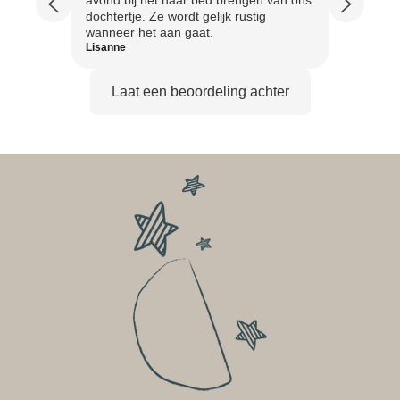
ders
avond bij het naar bed brengen van ons
gekreg
dochtertje. Ze wordt gelijk rustig
een s
wanneer het aan gaat.
te krij
Lisanne
Imke