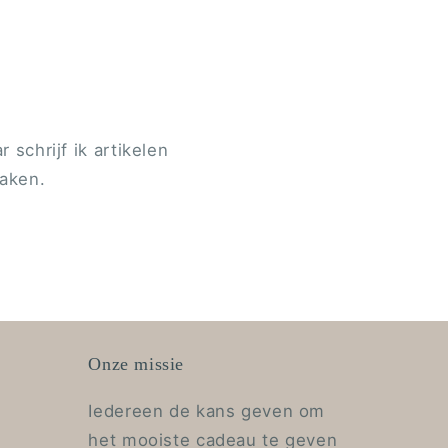
schrijf ik artikelen
maken.
Onze missie
Iedereen de kans geven om
het mooiste cadeau te geven