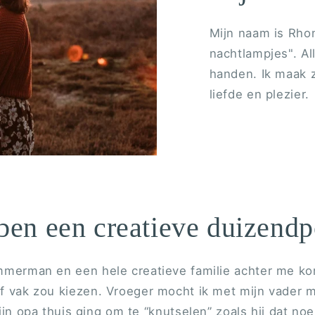
Mijn naam is Rho
nachtlampjes". Al
handen. Ik maak z
liefde en plezier.
 ben een creatieve duizendp
mmerman en een hele creatieve familie achter me ko
ef vak zou kiezen. Vroeger mocht ik met mijn vader m
ijn opa thuis ging om te “knutselen” zoals hij dat no