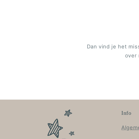
Dan vind je het mis
over 
Info
Algem