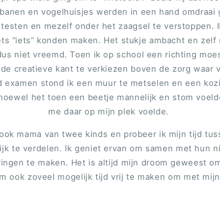
ijbanen en vogelhuisjes werden in een hand omdraai 
e testen en mezelf onder het zaagsel te verstoppen.
ets “iets” konden maken. Het stukje ambacht en zelf 
 dus niet vreemd. Toen ik op school een richting mo
 de creatieve kant te verkiezen boven de zorg waar 
nd examen stond ik een muur te metselen en een kozij
hoewel het toen een beetje mannelijk en stom voelde
me daar op mijn plek voelde.
f ook mama van twee kinds en probeer ik mijn tijd t
ijk te verdelen. Ik geniet ervan om samen met hun 
ingen te maken. Het is altijd mijn droom geweest om
 ook zoveel mogelijk tijd vrij te maken om met mijn